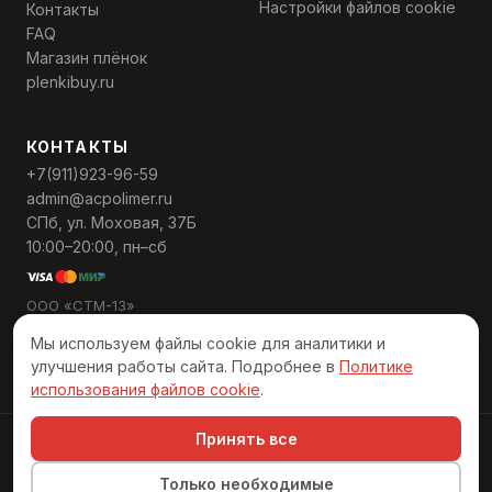
Настройки файлов cookie
Контакты
FAQ
Магазин плёнок
plenkibuy.ru
КОНТАКТЫ
+7(911)923-96-59
admin@acpolimer.ru
СПб, ул. Моховая, 37Б
10:00–20:00, пн–сб
ООО «СТМ-13»
ИНН 7811568559
Мы используем файлы cookie для аналитики и
ОГРН 1137847495389
улучшения работы сайта. Подробнее в
Политике
использования файлов cookie
.
Принять все
© 2026 АЦ «Полимер». Все права защищены
Разработано в Numeral Digital
Только необходимые