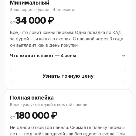
Минимальный
Боковые зеркала
Зона первого удара · 4 элемента
34 000 ₽
от
Всё, что ловит камни первым. Одна поездка по КАД
за фурой — и капот в сколах. С плёнкой через 3 года
он выглядит как в день покупки.
Что входит в пакет — 4 зоны
Капот целиком
Узнать точную цену
Полоса над лобовым стеклом
Стойки лобового (A-стойки)
Полная оклейка
Передние фары
Весь кузов · ни одной открытой панели
180 000 ₽
от
Ни одной открытой панели. Снимаете плёнку через 5
лет — под ней заводской лак без единого скола. При