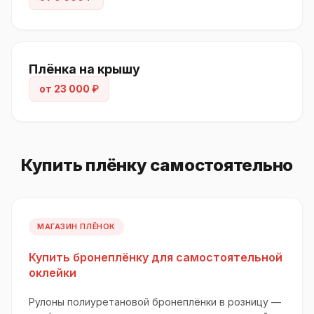
бампер
—
—
Пороги
Керамика
—
—
Плёнка на крышу
Gyeon
от 23 000 ₽
Плёнка:
бренд подбирается под задачу — LLUMAR, Spectroll, U
Quantum Rocket
Купить плёнку самостоятельно
МАГАЗИН ПЛЁНОК
Купить бронеплёнку для самостоятельной
оклейки
Рулоны полиуретановой бронеплёнки в розницу —