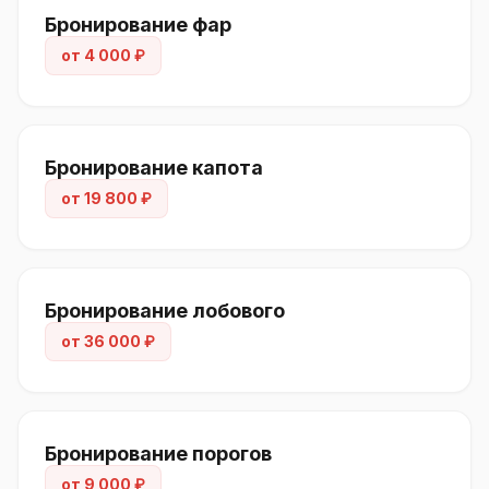
лобовым
Бронирование фар
Стойки
от 4 000 ₽
лобового
Головной
свет
Бронирование капота
Крылья с
заворотом
от 19 800 ₽
Передний
бампер
Боковые
Бронирование лобового
зеркала
от 36 000 ₽
Двери с
—
—
торцами
Крыша
—
—
(бесшовная)
Бронирование порогов
Задний
от 9 000 ₽
—
—