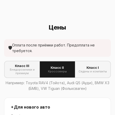
Цены
Оплата после приёмки работ. Предоплата не
🛡
требуется.
Класс III
Класс II
Класс I
Внедорожники и
Кроссоверы
Седаны и компакты
премиум
Например: Toyota RAV4 (Тойота), Audi Q5 (Ауди), BMW X3
(БМВ), VW Tiguan (Фольксваген)
✦
Для нового авто