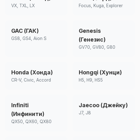
VX, TXL, LX
Focus, Kuga, Explorer
GAC (ГАК)
Genesis
GS8, GS4, Aion S
(Генезис)
GV70, GV80, G80
Honda (Хонда)
Hongqi (Хунци)
CR-V, Civic, Accord
H5, H9, HS5
Infiniti
Jaecoo (Джейку)
J7, J8
(Инфинити)
QX50, QX60, QX80