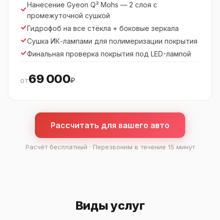
Нанесение Gyeon Q² Mohs — 2 слоя с
промежуточной сушкой
Гидрофоб на все стёкла + боковые зеркала
Сушка ИК-лампами для полимеризации покрытия
Финальная проверка покрытия под LED-лампой
69 000
от
₽
Керамическое покрытие автомобиля в СПб — цены п
Рассчитать для вашего авто
Услуга
Класс III
Класс II
Для нового авто
от 70 000 ₽
от 55 500 ₽
Расчёт бесплатный · Перезвоним в течение 15 минут
Для авто с пробегом
от 88 000 ₽
от 69 000 ₽
Виды услуг