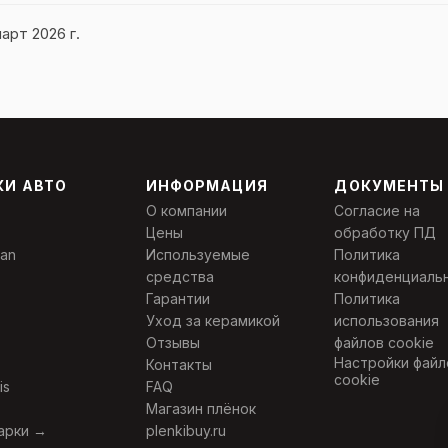
арт 2026 г.
КИ АВТО
ИНФОРМАЦИЯ
ДОКУМЕНТЫ
О компании
Согласие на
Цены
обработку ПД
an
Используемые
Политика
средства
конфиденциаль
Гарантии
Политика
Уход за керамикой
использования
Отзывы
файлов cookie
Настройки файл
Контакты
cookie
is
FAQ
Магазин плёнок
арки →
plenkibuy.ru