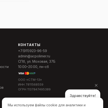
КОНТАКТЫ
+7(911)923-96-59
admin@acpolimer.ru
СПб, ул. Моховая, 37Б
ности
10:00–20:00, пн–сб
ООО «СТМ-13»
ИНН 7811568559
ов
ОГРН 1137847495389
Здравствуйте!
Мы используем файлы cookie для аналитики и
Расскажите, что вас интересует?