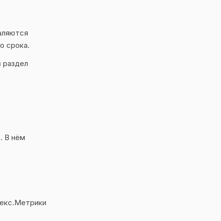
даляются
о срока.
з раздел
. В нём
декс.Метрики