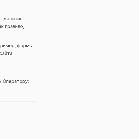
 отдельные
к правило,
пример, формы
сайта.
к Оператору: