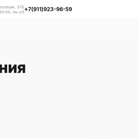
Моховая, 37Б
+7(911)923-96-59
20:00, пн–сб
ния