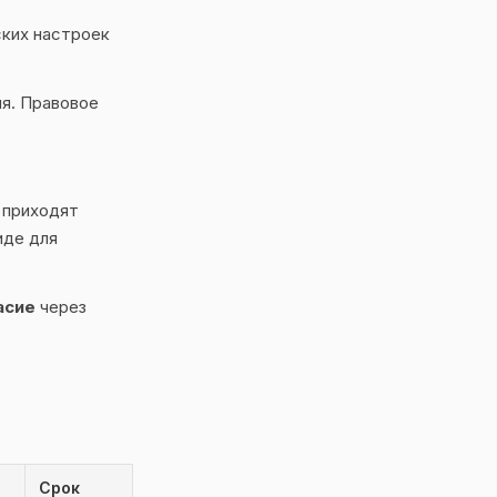
ских настроек
ля. Правовое
 приходят
иде для
асие
через
Срок