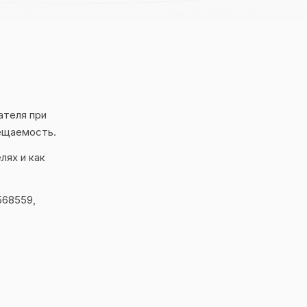
ателя при
сещаемость.
лях и как
568559,