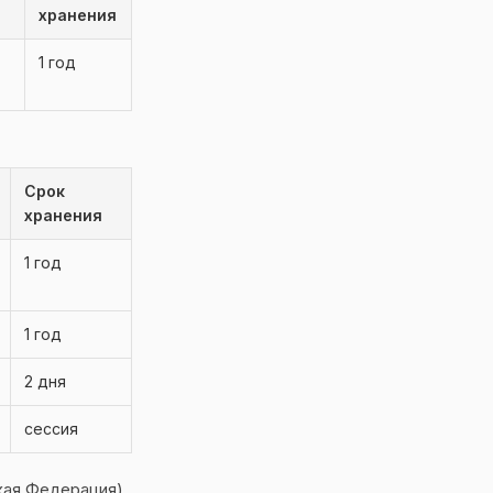
хранения
1 год
Срок
хранения
1 год
1 год
2 дня
сессия
кая Федерация).