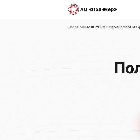
АЦ «Полимер»
Главная
Политика использования ф
›
По