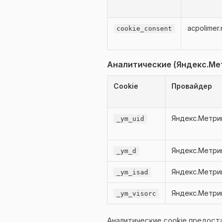
acpolimer.
cookie_consent
Аналитические (Яндекс.Ме
Cookie
Провайдер
Яндекс.Метри
_ym_uid
Яндекс.Метри
_ym_d
Яндекс.Метри
_ym_isad
Яндекс.Метри
_ym_visorc
Аналитические cookie предост