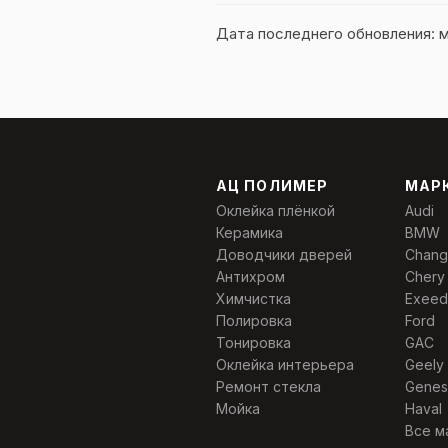
Дата последнего обновления: м
АЦ ПОЛИМЕР
МАР
Оклейка плёнкой
Audi
Керамика
BMW
Доводчики дверей
Chang
Антихром
Chery
Химчистка
Exeed
Полировка
Ford
Тонировка
GAC
Оклейка интерьера
Geely
Ремонт стекла
Genes
Мойка
Haval
Все м