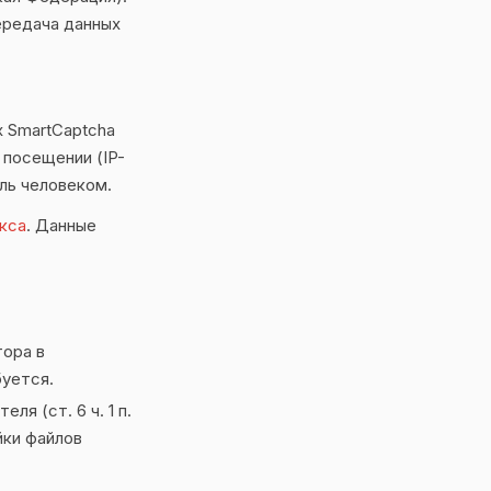
ередача данных
 SmartCaptcha
 посещении (IP-
ль человеком.
кса
. Данные
тора в
буется.
я (ст. 6 ч. 1 п.
йки файлов