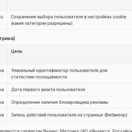
ru
Сохранение выбора пользователя в настройках cookie
(какие категории разрешены)
трика)
Цель
ка
Уникальный идентификатор пользователя для
статистики посещаемости
ка
Дата первого визита пользователя
ка
Определение наличия блокировщика рекламы
ка
Запись действий пользователя на странице (Вебвизор)
авляются сервисом Яндекс.Метрика (АО «Яндекс», Российс