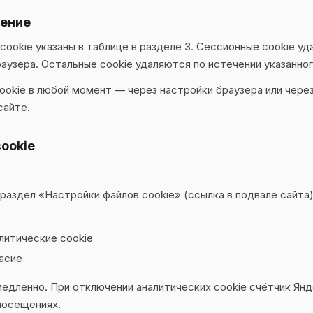
ление
cookie указаны в таблице в разделе 3. Сессионные cookie у
аузера. Остальные cookie удаляются по истечении указанног
ookie в любой момент — через настройки браузера или чере
сайте.
ookie
 раздел «Настройки файлов cookie» (ссылка в подвале сайта)
литические cookie
асие
медленно. При отключении аналитических cookie счётчик Ян
посещениях.