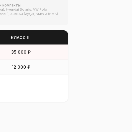
и компакты
Киа), Hyundai Solaris, VW Polo
ген), Audi A3 (Ауди), BMW 3 (БМВ)
КЛАСС III
35 000 ₽
12 000 ₽