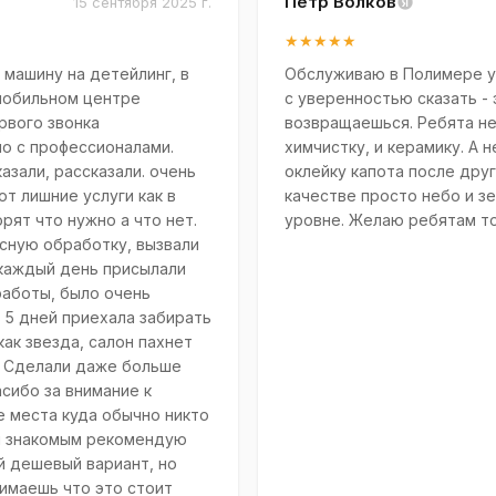
Пётр Волков
15 сентября 2025 г.
★★★★★
 машину на детейлинг, в
Обслуживаю в Полимере у
мобильном центре
с уверенностью сказать - 
рвого звонка
возвращаешься. Ребята не
о с профессионалами.
химчистку, и керамику. А
азали, рассказали. очень
оклейку капота после друг
т лишние услуги как в
качестве просто небо и з
орят что нужно а что нет.
уровне. Желаю ребятам то
сную обработку, вызвали
 каждый день присылали
работы, было очень
 5 дней приехала забирать
 как звезда, салон пахнет
. Сделали даже больше
сибо за внимание к
е места куда обычно никто
ем знакомым рекомендую
й дешевый вариант, но
нимаешь что это стоит