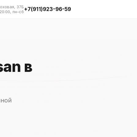
Моховая, 37Б
+7(911)923-96-59
20:00, пн–сб
san в
е
иной