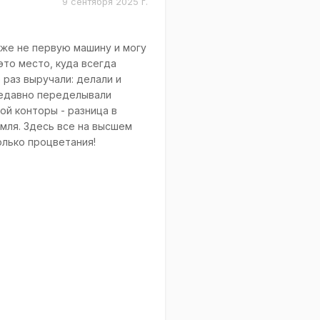
9 сентября 2025 г.
же не первую машину и могу
это место, куда всегда
 раз выручали: делали и
 недавно переделывали
ой конторы - разница в
емля. Здесь все на высшем
лько процветания!