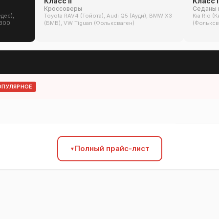
Класс II
Класс I
Кроссоверы
Седаны 
дес),
Toyota RAV4 (Тойота), Audi Q5 (Ауди), BMW X3
Kia Rio (
 300
(БМВ), VW Tiguan (Фольксваген)
(Фольксва
ОПУЛЯРНОЕ
Полный прайс-лист