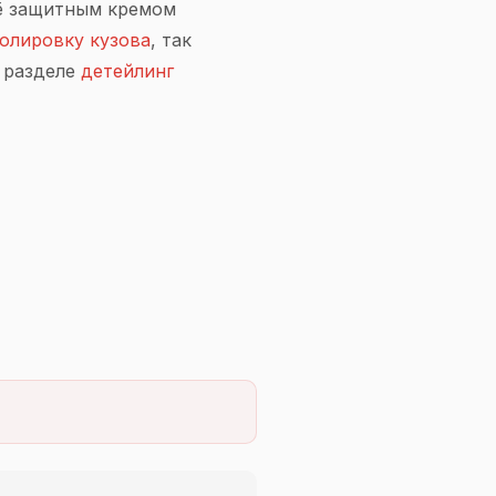
её защитным кремом
олировку кузова
, так
в разделе
детейлинг