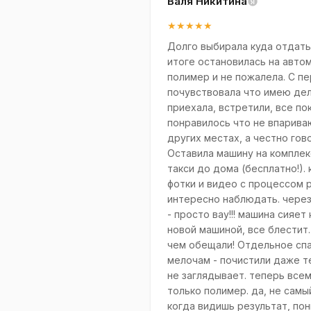
Валя Никитина
★★★★★
Долго выбирала куда отдать
итоге остановилась на авто
полимер и не пожалела. С пе
почувствовала что имею дел
приехала, встретили, все пок
понравилось что не впариваю
других местах, а честно гов
Оставила машину на комплек
такси до дома (бесплатно!).
фотки и видео с процессом 
интересно наблюдать. через
- просто вау!!! машина сияет
новой машиной, все блестит
чем обещали! Отдельное спа
мелочам - почистили даже т
не заглядывает. теперь вс
только полимер. да, не самы
когда видишь результат, по