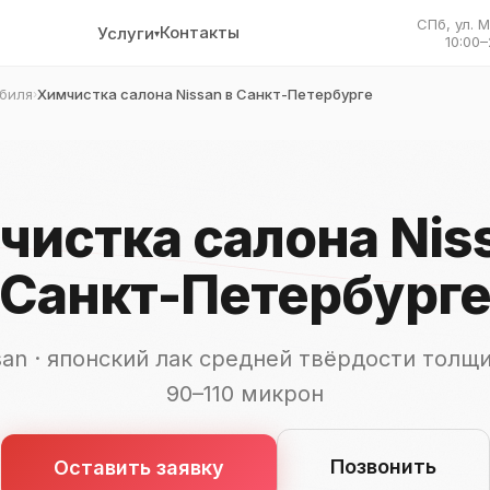
СПб, ул. 
Контакты
Услуги
▾
10:00–
биля
Химчистка салона Nissan в Санкт-Петербурге
›
истка салона Nis
Санкт-Петербург
san · японский лак средней твёрдости толщ
90–110 микрон
Позвонить
Оставить заявку