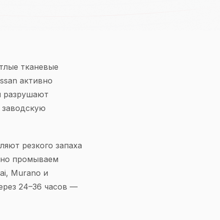
етлые тканевые
ssan активно
м разрушают
м заводскую
ляют резкого запаха
атно промываем
ai, Murano и
ерез 24–36 часов —