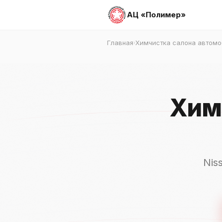
АЦ «Полимер»
Главная
Химчистка салона автомо
›
Химч
Nis