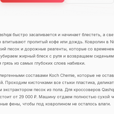
Qashqai быстро засаливается и начинает блестеть, а св
 впитывают пролитый кофе или дождь. Ковролин в Ni
кий песок и дорожные реагенты, которые со времене
 убираем жирный блеск с руля и возвращаем сиденья
 грязь из самых глубоких слоев набивки.
лергенными составами Koch Chemie, которые не остав
ей. Проходим кисточками все стыки пластика, делик
м экстрактором песок из пола. Для кроссоверов Qashq
 стоит от 29 000 ₽. Машину отдаем полностью сухой ч
ные фены, чтобы под ковролином не осталось влаги.