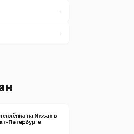
ан
неплёнка на Nissan в
кт-Петербурге