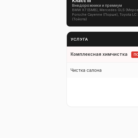
Класс III
Внедорожники и премиум
BMW X7 (БМВ), Mercedes GLS (Мерсе
Porsche Cayenne (Порше), Toyota LC
(Тойота)
УСЛУГА
Комплексная химчистка
П
Чистка салона