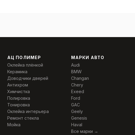
АЦ ПОЛИМЕР
МАРКИ АВТО
Оклейка плёнкой
Audi
Керамика
BMW
Доводчики дверей
Changan
Антихром
Chery
Химчистка
Exeed
Полировка
Ford
Тонировка
GAC
Оклейка интерьера
Geely
Ремонт стекла
Genesis
Мойка
Haval
Все марки →