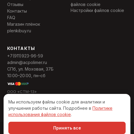
Отзывы
файлов cookie
Настройки файлов cookie
Контакты
FAQ
Магазин плёнок
plenkibuy.ru
КОНТАКТЫ
+7(911)923-96-59
admin@acpolimer.ru
СПб, ул. Моховая, 37Б
10:00–20:00, пн–сб
ООО «СТМ-13»
ИНН 7811568559
Мы используем файлы cookie для аналитики и
ОГРН 1137847495389
улучшения работы сайта. Подробнее в
Политике
использования файлов cookie
.
Принять все
© 2026 АЦ «Полимер». Все права защищены