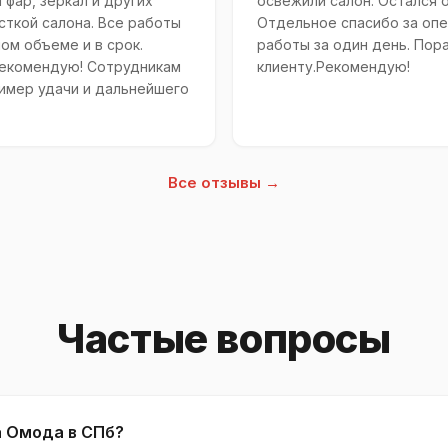
 фар, зеркал и других
освежили салон. Остался 
сткой салона. Все работы
Отдельное спасибо за опе
ом объеме и в срок.
работы за один день. Пор
Рекомендую! Сотрудникам
клиенту.Рекомендую!
имер удачи и дальнейшего
Все отзывы →
Частые вопросы
а Омода в СПб?