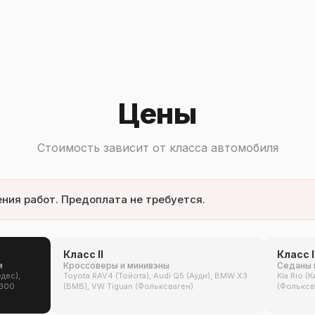
Цены
Стоимость зависит от класса автомобиля
ния работ. Предоплата не требуется.
Класс II
Класс I
м
Кроссоверы и минивэны
Седаны 
дес),
Toyota RAV4 (Тойота), Audi Q5 (Ауди), BMW X3
Kia Rio (
 300
(БМВ), VW Tiguan (Фольксваген)
(Фольксва