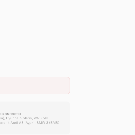
и компакты
Киа), Hyundai Solaris, VW Polo
ген), Audi A3 (Ауди), BMW 3 (БМВ)