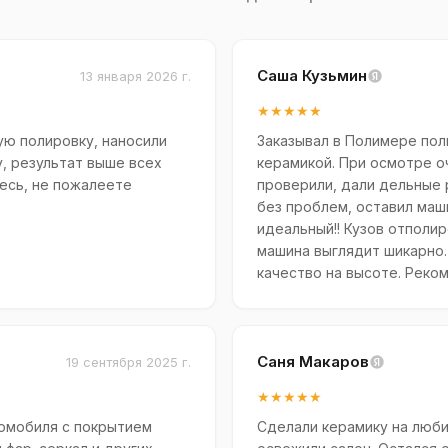
Саша Кузьмин
13 января 2026 г.
★★★★★
ю полировку, наносили
Заказывал в Полимере пол
у, результат выше всех
керамикой. При осмотре о
есь, не пожалеете
проверили, дали дельные 
без проблем, оставил маши
идеальный!! Кузов отполир
машина выглядит шикарно.
качество на высоте. Реко
Саня Макаров
19 сентября 2025 г.
★★★★★
томобиля с покрытием
Сделали керамику на люби