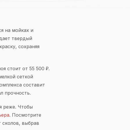
я на мойках и
здает твердый
краску, сохраняя
я стоит от 55 500 ₽.
мелкой сеткой
комплекса составит
л прочность.
я реже. Чтобы
ьера
. Посмотрите
т сколов, выбрав