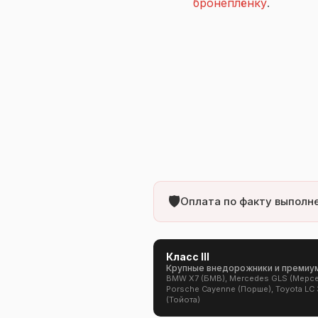
бронеплёнку
.
🛡️
Оплата по факту выполне
Класс III
Крупные внедорожники и премиу
BMW X7 (БМВ), Mercedes GLS (Мерсе
Porsche Cayenne (Порше), Toyota LC
(Тойота)