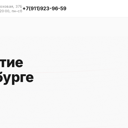
Моховая, 37Б
+7(911)923-96-59
20:00, пн–сб
тие
бурге