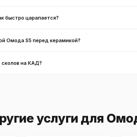
ак быстро царапается?
ой Омода S5 перед керамикой?
 сколов на КАД?
ругие услуги для Омо