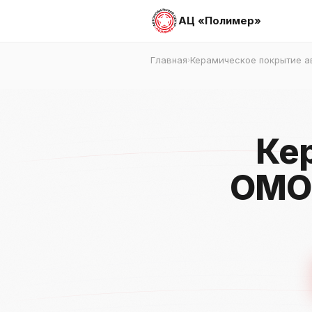
АЦ «Полимер»
Главная
Керамическое покрытие а
›
Ке
OMOD