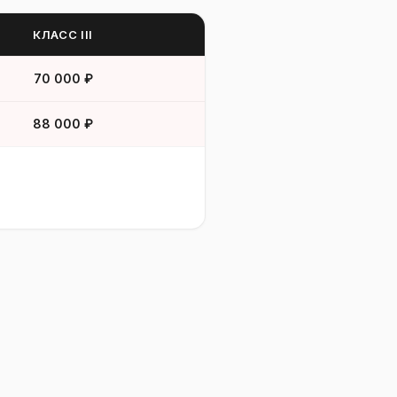
КЛАСС III
70 000 ₽
88 000 ₽