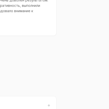
очень доволен результатом.
ративность, выполнили
адовало внимание к