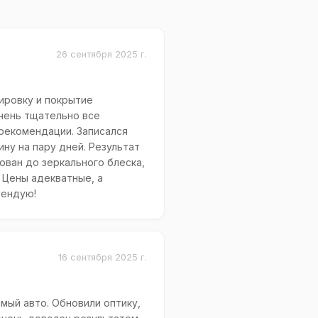
26 сентября 2025 г.
ировку и покрытие
чень тщательно все
рекомендации. Записался
ну на пару дней. Результат
ован до зеркального блеска,
 Цены адекватные, а
мендую!
16 сентября 2025 г.
мый авто. Обновили оптику,