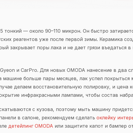
5 тонкий — около 90–110 микрон. Он быстро затираетс
гских реагентов уже после первой зимы. Керамика со
ый закрывает поры лака и не дает грязи въедаться в 
Gyeon и CarPro. Для новых OMODA нанесение в два сло
а машине больше пары месяцев, лак успел покрыться 
лучае делаем восстановительную полировку, и цена 
покрытие инфракрасными лампами, чтобы состав набра
 скатываются с кузова, поэтому мыть машину придетс
панели в салоне, рекомендуем сделать
оклейку интер
деле
детейлинг OMODA
или защитите капот и бампер о