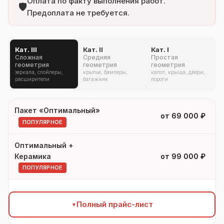
Оплата по факту выполнения работ.
🛡️
Предоплата не требуется.
Кат. III
Кат. II
Кат. I
Сложная
Средняя
Простая
геометрия
геометрия
геометрия
зеркала, спойлеры,
крылья, бамперы,
капот, крыша, двери,
расширители
багажник
пороги
Пакет «Оптимальный»
УСЛУГА
КАТ. III
от 69 000 ₽
ПОПУЛЯРНОЕ
Оптимальный +
Керамика
от 99 000 ₽
ПОПУЛЯРНОЕ
Полный прайс-лист