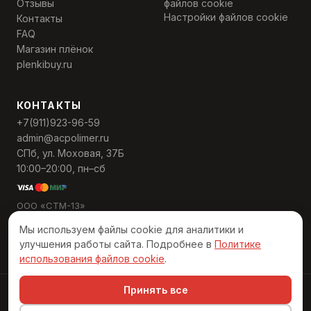
Отзывы
файлов cookie
Настройки файлов cookie
Контакты
FAQ
Магазин плёнок
plenkibuy.ru
КОНТАКТЫ
+7(911)923-96-59
admin@acpolimer.ru
СПб, ул. Моховая, 37Б
10:00–20:00, пн–сб
ООО «СТМ-13»
ИНН 7811568559
Мы используем файлы cookie для аналитики и
ОГРН 1137847495389
улучшения работы сайта. Подробнее в
Политике
использования файлов cookie
.
Принять все
© 2026 АЦ «Полимер». Все права защищены