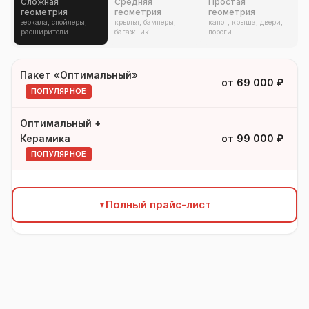
Сложная
Средняя
Простая
геометрия
геометрия
геометрия
зеркала, спойлеры,
крылья, бамперы,
капот, крыша, двери,
расширители
багажник
пороги
Пакет «Оптимальный»
УСЛУГА
КАТ. III
от 69 000 ₽
ПОПУЛЯРНОЕ
Оптимальный +
Керамика
от 99 000 ₽
ПОПУЛЯРНОЕ
Полный прайс-лист