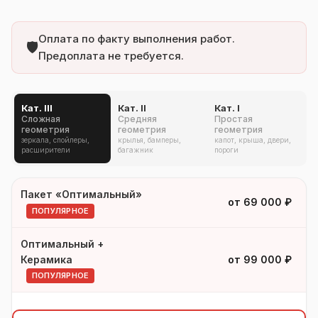
Оплата по факту выполнения работ.
🛡️
Предоплата не требуется.
Кат. III
Кат. II
Кат. I
Сложная
Средняя
Простая
геометрия
геометрия
геометрия
зеркала, спойлеры,
крылья, бамперы,
капот, крыша, двери,
расширители
багажник
пороги
Пакет «Оптимальный»
УСЛУГА
КАТ. III
от 69 000 ₽
ПОПУЛЯРНОЕ
Оптимальный +
Керамика
от 99 000 ₽
ПОПУЛЯРНОЕ