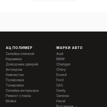
АЦ ПОЛИМЕР
МАРКИ АВТО
Оклейка плёнкой
Audi
Керамика
BMW
Доводчики дверей
Changan
Антихром
Chery
Химчистка
Exeed
Полировка
Ford
Тонировка
GAC
Оклейка интерьера
Geely
Ремонт стекла
Genesis
Мойка
Haval
Все марки →