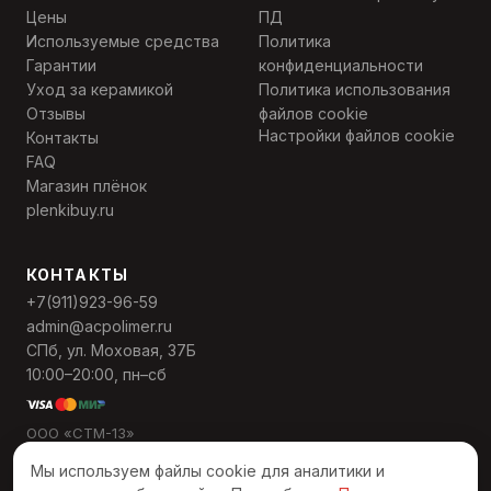
Цены
ПД
Используемые средства
Политика
Гарантии
конфиденциальности
Уход за керамикой
Политика использования
Отзывы
файлов cookie
Настройки файлов cookie
Контакты
FAQ
Магазин плёнок
plenkibuy.ru
КОНТАКТЫ
+7(911)923-96-59
admin@acpolimer.ru
СПб, ул. Моховая, 37Б
10:00–20:00, пн–сб
ООО «СТМ-13»
ИНН 7811568559
Мы используем файлы cookie для аналитики и
ОГРН 1137847495389