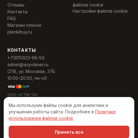
Отзывы
файлов cookie
Настройки файлов cookie
Контакты
FAQ
Магазин плёнок
plenkibuy.ru
КОНТАКТЫ
+7(911)923-96-59
admin@acpolimer.ru
СПб, ул. Моховая, 37Б
10:00–20:00, пн–сб
ООО «СТМ-13»
ИНН 7811568559
Мы используем файлы cookie для аналитики и
ОГРН 1137847495389
улучшения работы сайта. Подробнее в
Политике
использования файлов cookie
.
Принять все