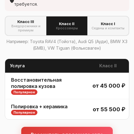
🛡
требуется.
Класс III
Класс II
Класс I
Внедорожники и
Кроссоверы
Седаны и компакты
премиум
Например: Toyota RAV4 (Тойота), Audi Q5 (Ауди), BMW X3
(БМВ), VW Tiguan (Фольксваген)
Услуга
Класс II
Восстановительная
от 45 000 ₽
полировка кузова
Популярное
Полировка + керамика
от 55 500 ₽
Популярное